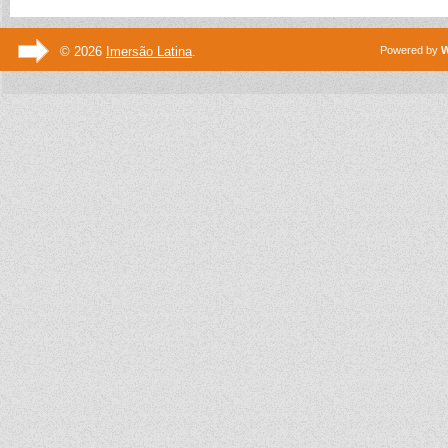
© 2026
Imersão Latina
.
Powered by
W