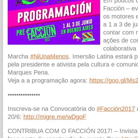
Em poucos d
Facción – e
os motores 
a 1 a 3 de j
contar com 
ações de co
colaborativa
Marcha
#NiUnaMenos
. Imersão Latina estará 
pela presidente e ativista pela cultura e comun
Marques Pena.
Veja a a programação agora:
https://goo.gl/Ms
▪️
▪️
▪️
▪️
▪️
▪️
▪️
▪️
▪️
▪️
▪️
▪️
▪️
▪️
▪️
Inscreva-se na Convocatória do
#Facción2017
20/6:
http://migre.me/wDgoF
CONTRIBUA COM O FACCIÓN 2017! – Invista q