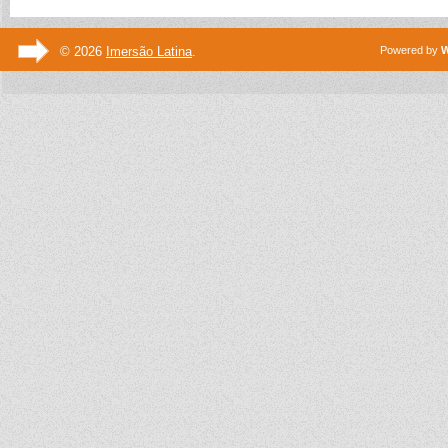
© 2026
Imersão Latina
.
Powered by
W