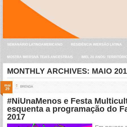
SEMANÁRIO LATINOAMERICANO
RESIDÊNCIA IMERSÃO LATINA
MOSTRA IMERSIVA TEIAS ANCESTRAIS
IMEL 20 ANOS: TERRITÓRI
MONTHLY ARCHIVES:
MAIO 201
mai
BRENDA
29
#NiUnaMenos e Festa Multicult
esquenta a programação do Fa
2017