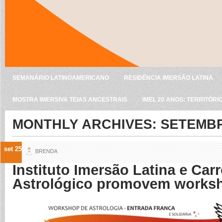
SEMANÁRIO LATINOAMERICANO
RESIDÊNCIA IMERSÃO LATINA
MOSTRA IMERSIVA TEIAS ANCESTRAIS
IMEL 20 ANOS: TERRITÓRI
MONTHLY ARCHIVES:
SETEMBR
set 25
BRENDA
Instituto Imersão Latina e Car
Astrológico promovem worksh