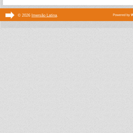
© 2026
Imersão Latina
.
Powered by
W