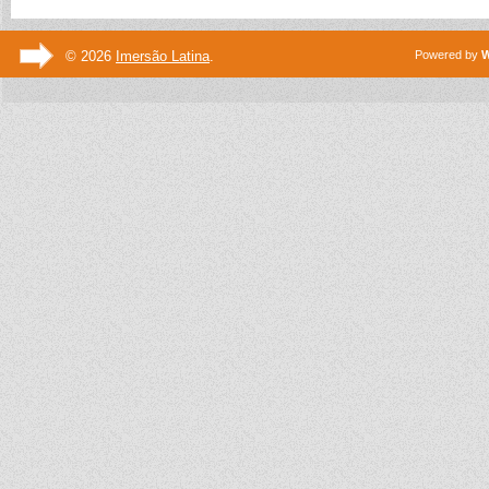
© 2026
Imersão Latina
.
Powered by
W