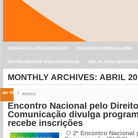
SEMANÁRIO LATINOAMERICANO
RESIDÊNCIA IMERSÃO LATINA
MOSTRA IMERSIVA TEIAS ANCESTRAIS
IMEL 20 ANOS: TERRITÓRI
MONTHLY ARCHIVES:
ABRIL 20
abr 05
BRENDA
Encontro Nacional pelo Direito
Comunicação divulga program
recebe inscrições
O
2º Encontro Nacional p