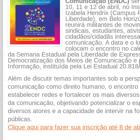
Comunicação (ENDC)
ser
10, 11 e 12 de abril, no Ins
Izabela Hendrix (Campus 
Liberdade), em Belo Horiz
reunirá militantes de movi
sindicais, estudantes, ativi
cidadãos/cidadãs interessa
comunicação. A data e o lo
colocam o encontro no cal
da Semana Estadual pela Liberdade de Express
Democratização dos Meios de Comunicação e pe
Informação, instituída pela Lei Estadual 20.818
Além de discutir temas importantes sob a persp
comunicação como direito humano, o encontro 
estabelecer redes e fortalecer os mais divers
da comunicação, objetivando potencializar o e
diversos atores e a capacidade de intervir na f
públicas.
Clique aqui para fazer sua inscrição até 8 de ab