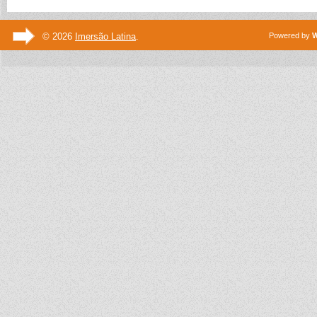
© 2026
Imersão Latina
.
Powered by
W