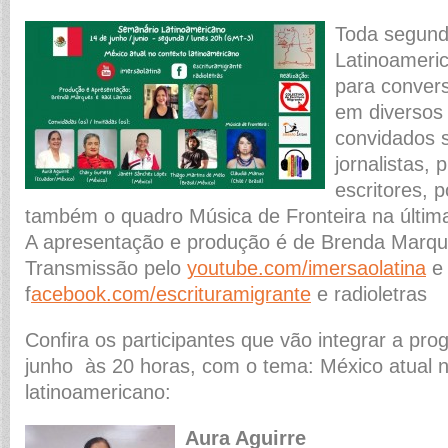
Toda segunda
Latinoameri
para convers
em diversos 
convidados 
jornalistas, 
escritores, 
também o quadro Música de Fronteira na últim
A apresentação e produção é de Brenda Marqu
Transmissão pelo
youtube.com/imersaolatina
e
f
acebook.com/escrituramigrante
e radioletras
Confira os participantes que vão integrar a pr
junho às 20 horas, com o tema: México atual n
latinoamericano:
Aura Aguirre