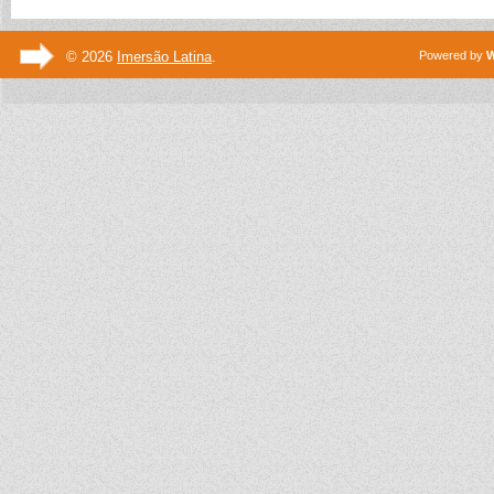
© 2026
Imersão Latina
.
Powered by
W