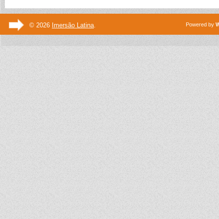
© 2026
Imersão Latina
.
Powered by
W