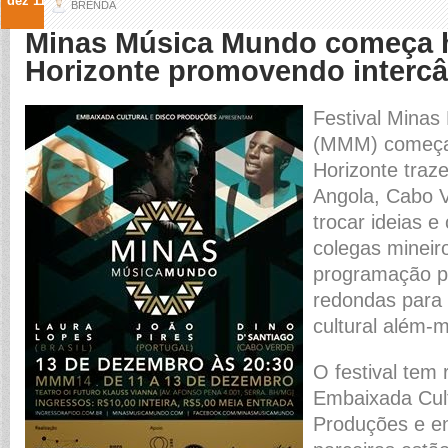
dez 11
BRENDA
Minas Música Mundo começa 
Horizonte promovendo intercâ
Festival Mina
(MMM) começa
Horizonte traze
Angola, Cabo V
trocar ideias 
colegas mineir
programação p
redondas para d
cultural além-m
O festival tem 
Embaixada Cult
Produções e ent