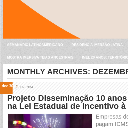
SEMANÁRIO LATINOAMERICANO
RESIDÊNCIA IMERSÃO LATINA
MOSTRA IMERSIVA TEIAS ANCESTRAIS
IMEL 20 ANOS: TERRITÓRI
MONTHLY ARCHIVES:
DEZEMBR
dez 30
BRENDA
Projeto Disseminação 10 anos
na Lei Estadual de Incentivo à
Empresas de
pagam ICMS