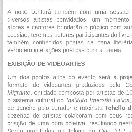
A noite contará também com uma sessão 
diversos artistas convidados, um momento
atores e cantores brindarão o público com su
ocasião, teremos autores participantes do livro
também conhecidos poetas da cena literári
verbo em interações poéticas com a plateia.
EXIBIÇÃO DE VIDEOARTES
Um dos pontos altos do evento será a proj
formato de videoartes produzidos pelo
Co
Migrante
, entidade composta por artistas de 1
o sistema cultural do
Instituto Imersão Latina
de Janeiro pelo curador e roteirista
Tchello d
dezenas de artistas colaboram com seus res
criação de uma obra coletiva, resultando nesta
Serão projetados na telona do
Cine NET E