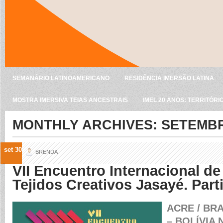
SEMANÁRIO LATINOAMERICANO
RESIDÊNCIA IMERSÃO LATINA
MOSTRA IMERSIVA TEIAS ANCESTRAIS
IMEL 20 ANOS: TERRITÓRI
MONTHLY ARCHIVES:
SETEMBR
set 30
BRENDA
VII Encuentro Internacional de
Tejidos Creativos Jasayé. Part
ACRE / BR
– BOLÍVIA