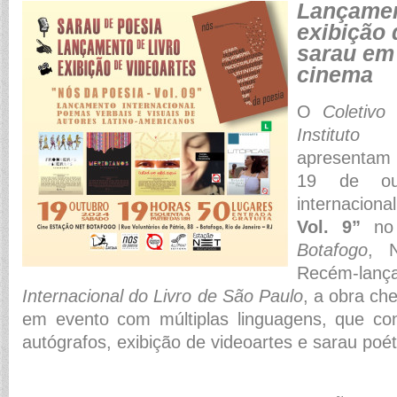
Lançament
exibição 
sarau em
cinema
O
Coletivo
Institut
apresentam
19 de out
internacion
Vol. 9”
n
Botafogo
, 
Recém-la
Internacional do Livro de São Paulo
, a obra ch
em evento com múltiplas linguagens, que c
autógrafos, exibição de videoartes e sarau poét