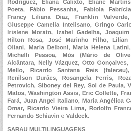
Rodriguez, Eliana Calixto, Eliane Martins
Poeta, Fábio Pessanha, Fabíola Fabrícia
Francy Liliana Diaz, Franklin Valverde,
Giuseppe Camelia Intelisano, Gringo Cario
Irislene Morato, Izabel Gadelha, Joaquim
Hilton Rosa, José Marinho Filho, Lilían
Oliani, Maria Delboni, Maria Helena Latini
Michelli Pessoa, Mós (Mário de Olive
Alcântara, Nelly Vázquez, Otto Gonçalves
Mello, Ricardo Santana Reis (faleceu)
Renilson Durães, Rosangela Ferris, Ro
Petrovich, Siboney del Rey, Sol de Paula, V
Matos, Washington Assis, Eric Collette, Fran
Fará, Juan Angel Italiano, Maria Angélica 
Omar, Ricardo Vieira Lima, Rodolfo Franco
Fernando Schiavin
e
Valdeck.
SARAU MULTILINGUAGENS