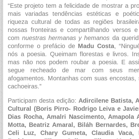
“Este projeto tem a felicidade de mostrar a p
mais variadas tendências estéticas e poét
riqueza cultural de todas as regiões brasilei
nossas fronteiras e compartilhando versos 
com
nuestras hermanas y hemanos
da querid
conforme o prefácio de
Madu Costa
, “Ning
nós a poesia. Queimam florestas e livros. In
mas não nos podem roubar a poesia. E as
segue recheado de mar com seus merg
afogamentos. Montanhas com suas encostas, 
cachoeiras.”
Participam desta edição:
Adircilene Batista,
Cultural (Boris Pirro- Rodrigo Leiva e Javie
Dias Rocha, Amalri Nascimento, Amapola 
Motta, Beatriz Amaral, Biláh Bernardes, B
Celi Luz, Chary Gumeta, Claudia Vaca, 