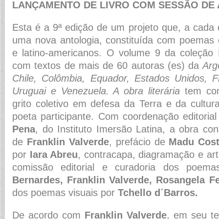
LANÇAMENTO DE LIVRO COM SESSÃO DE
Esta é a 9ª edição de um projeto que, a cada d
uma nova antologia, constituída com poemas d
e latino-americanos. O volume 9 da coleção
com textos de mais de 60 autoras (es) da
Arge
Chile, Colômbia, Equador, Estados Unidos, Fr
Uruguai e Venezuela. A obra literária
tem com
grito coletivo em defesa da Terra e da cultu
poeta participante. Com coordenação editoria
Pena
, do Instituto Imersão Latina, a obra c
de
Franklin Valverde
, prefácio de
Madu Cos
por
Iara Abreu
, contracapa, diagramação e arte
comissão editorial e curadoria dos poem
Bernardes, Franklin Valverde, Rosangela Fe
dos poemas visuais por
Tchello d´Barros.
De acordo com
Franklin Valverde
, em seu te