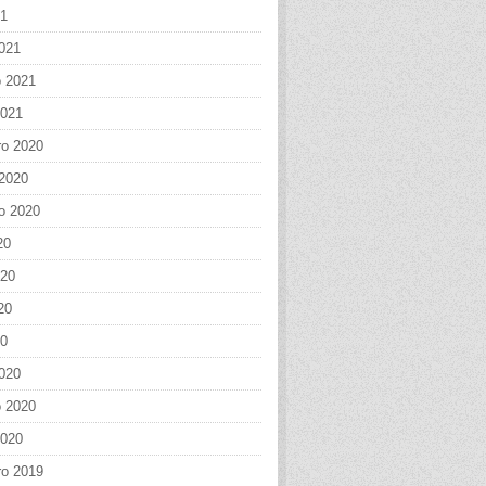
21
021
o 2021
2021
o 2020
 2020
o 2020
20
020
20
20
020
o 2020
2020
o 2019