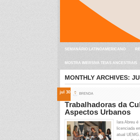
SEMANÁRIO LATINOAMERICANO
RE
MOSTRA IMERSIVA TEIAS ANCESTRAIS
MONTHLY ARCHIVES:
JU
jul 30
BRENDA
Trabalhadoras da Cul
Aspectos Urbanos
Iara Abreu é 
licenciada e
atual UEMG.