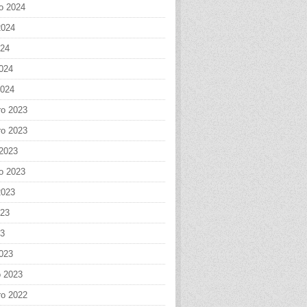
o 2024
2024
024
024
2024
o 2023
o 2023
 2023
o 2023
2023
023
23
023
o 2023
o 2022