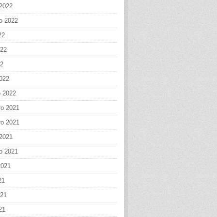
 2022
o 2022
22
022
22
022
o 2022
o 2021
o 2021
 2021
o 2021
2021
21
021
21