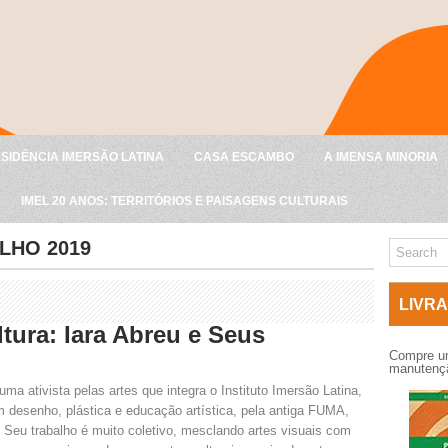
SIDÊNCIA IMERSÃO LATINA
CASA ESCAMBO
A IMENSA MINORIA
IMEL 20 ANOS: TERRITÓRIOS E PAISAGENS CULTURAIS
LHO 2019
LIVRA
tura: Iara Abreu e Seus
Compre um
manutençã
uma ativista pelas artes que integra o Instituto Imersão Latina,
m desenho, plástica e educação artística, pela antiga FUMA,
Seu trabalho é muito coletivo, mesclando artes visuais com