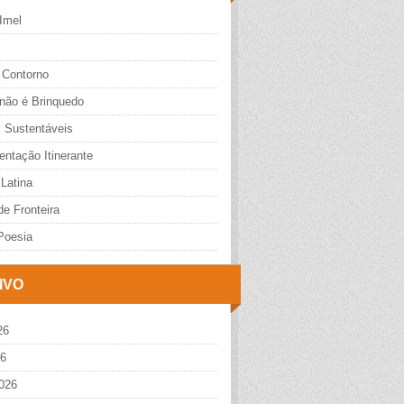
Imel
 Contorno
 não é Brinquedo
s Sustentáveis
ntação Itinerante
Latina
e Fronteira
Poesia
IVO
26
26
026