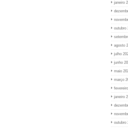
janeiro 
dezembr
novembr
outubro
setembr
agosto 
julho 20
junho 2
maio 20
março 2
fevereir
janeiro 
dezembr
novembr
outubro