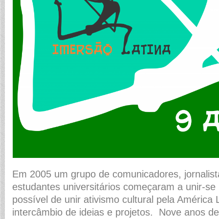
Em 2005 um grupo de comunicadores, jornalista
estudantes universitários começaram a unir-se
possível de unir ativismo cultural pela Améric
intercâmbio de ideias e projetos. Nove anos dep