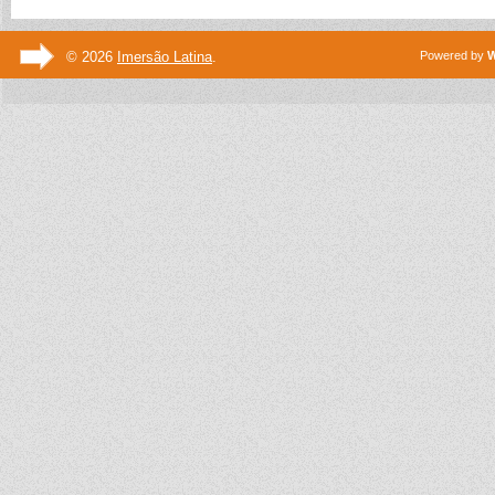
© 2026
Imersão Latina
.
Powered by
W