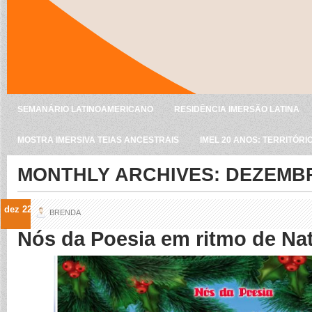
SEMANÁRIO LATINOAMERICANO
RESIDÊNCIA IMERSÃO LATINA
MOSTRA IMERSIVA TEIAS ANCESTRAIS
IMEL 20 ANOS: TERRITÓRI
MONTHLY ARCHIVES:
DEZEMBR
dez 22
BRENDA
Nós da Poesia em ritmo de Nat