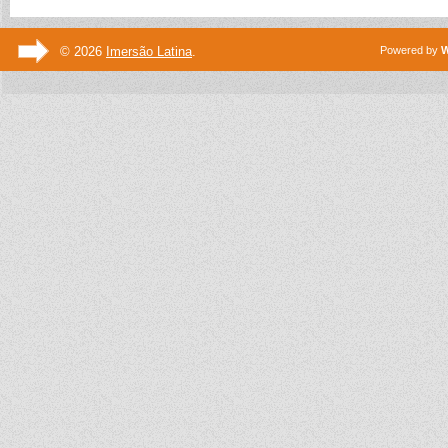
© 2026
Imersão Latina
.
Powered by
W