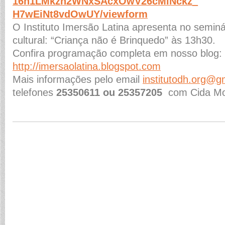
16h1LMkzh2WNxSAcxOwV26cMiNckz_
H7wEiNt8vdOwUY/viewform
O Instituto Imersão Latina apresenta no seminá
cultural: “Criança não é Brinquedo” às 13h30.
Confira programação completa em nosso blog:
http://imersaolatina.blogspot.com
Mais informações pelo email
institutodh.org@g
telefones
25350611 ou 25357205
com Cida Mor