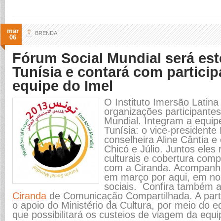
mar
BRENDA
06
Fórum Social Mundial será es
Tunísia e contará com partici
equipe do Imel
O Instituto Imersão Latin
organizações participante
Mundial. Integram a equip
Tunísia: o vice-president
conselheira Aline Cântia e
Chicó e Júlio. Juntos eles 
culturais e cobertura comp
com a Ciranda. Acompanh
em março por aqui, em n
sociais
. Confira também a
Ciranda
de Comunicação Compartilhada. A part
o apoio do Ministério da Cultura, por meio do ed
que possibilitará os custeios de viagem da equi