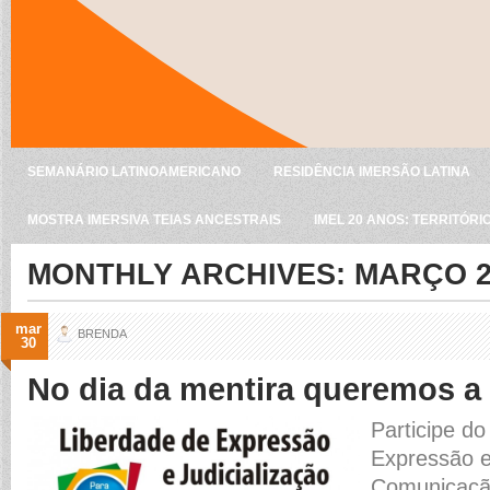
SEMANÁRIO LATINOAMERICANO
RESIDÊNCIA IMERSÃO LATINA
MOSTRA IMERSIVA TEIAS ANCESTRAIS
IMEL 20 ANOS: TERRITÓRI
MONTHLY ARCHIVES:
MARÇO 2
mar
BRENDA
30
No dia da mentira queremos a
Participe d
Expressão e
Comunicaçã