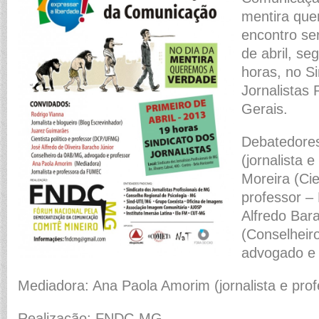
mentira que
encontro ser
de abril, se
horas, no S
Jornalistas 
Gerais.
Debatedores
(jornalista 
Moreira (Cie
professor 
Alfredo Bar
(Conselhei
advogado e 
Mediadora: Ana Paola Amorim (jornalista e pr
Realização: FNDC-MG