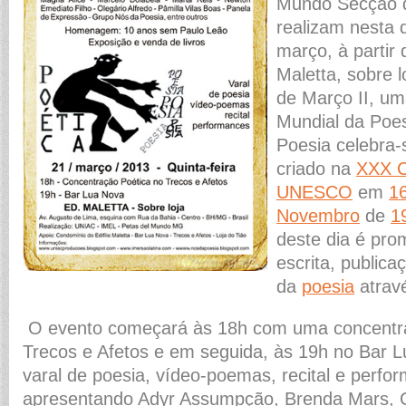
Mundo Secção d
realizam nesta q
março, à partir 
Maletta, sobre l
de Março II, um
Mundial da Poes
Poesia celebra
criado na
XXX C
UNESCO
em
1
Novembro
de
1
deste dia é prom
escrita, publica
da
poesia
atrav
O evento começará às 18h com uma concentra
Trecos e Afetos e em seguida, às 19h no Bar 
varal de poesia, vídeo-poemas, recital e perfo
apresentando Adyr Assumpção, Brenda Mars, C