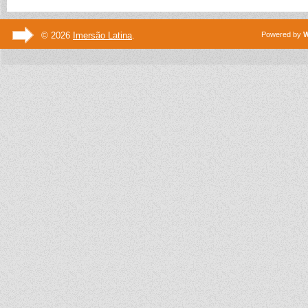
© 2026
Imersão Latina
.
Powered by
W