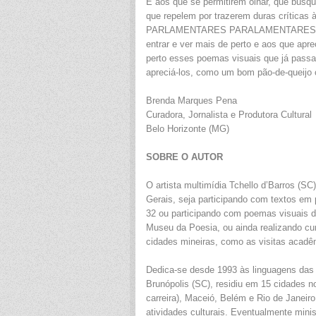
E aos que se permitirem olhar, que busq
que repelem por trazerem duras críticas 
PARLAMENTARES PARALAMENTARES… Cabe
entrar e ver mais de perto e aos que apre
perto esses poemas visuais que já passa
apreciá-los, como um bom pão-de-queijo
Brenda Marques Pena
Curadora, Jornalista e Produtora Cultural
Belo Horizonte (MG)
SOBRE O AUTOR
O artista multimídia Tchello d’Barros (
Gerais, seja participando com textos em
32 ou participando com poemas visuais d
Museu da Poesia, ou ainda realizando cur
cidades mineiras, como as visitas acadê
Dedica-se desde 1993 às linguagens das 
Brunópolis (SC), residiu em 15 cidades n
carreira), Maceió, Belém e Rio de Janeir
atividades culturais. Eventualmente mini