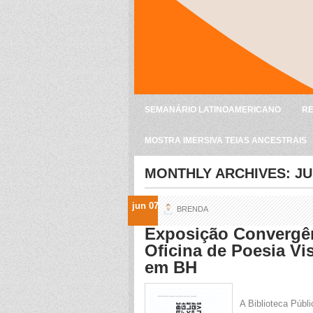
SEMANÁRIO LATINOAMERICANO
RE
MOSTRA IMERSIVA TEIAS ANCESTRAIS
MONTHLY ARCHIVES:
JU
jun 07
BRENDA
Exposição Convergê
Oficina de Poesia Vi
em BH
A Biblioteca Públ