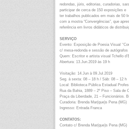
redondas, júris, editorias, curadorias, sar
participar de cerca de 150 exposições e
ter trabalhos publicados em mais de 50 li
com a mostra “Convergências”, que apre
referência em livros didáticos de distribu
SERVIÇO
Evento: Exposição de Poesia Visual ‘‘Co
c/ mesa-redonda e sessão de autógrafos
Quem: Escritor e artista visual Tchello d’
Abertura: 13.Jun.2019 às 19 h
Visitação: 14.Jun à 09.Jul.2019
Seg. à sexta: 08 – 18 h / Sáb: 08 – 12 h
Local: Biblioteca Pública Estadual Profes
Rua da Bahia, 1889 – 2º Piso – Sala de C
Praça da Liberdade, 21 – Funcionários. B
Curadoria: Brenda Mar(que)s Pena (MG)
Ingresso: Entrada Franca
CONTATOS:
Contato c/ Brenda Mar(que)s Pena (MG)