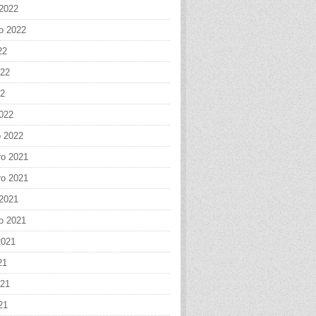
 2022
o 2022
22
022
22
022
o 2022
o 2021
o 2021
 2021
o 2021
2021
21
021
21