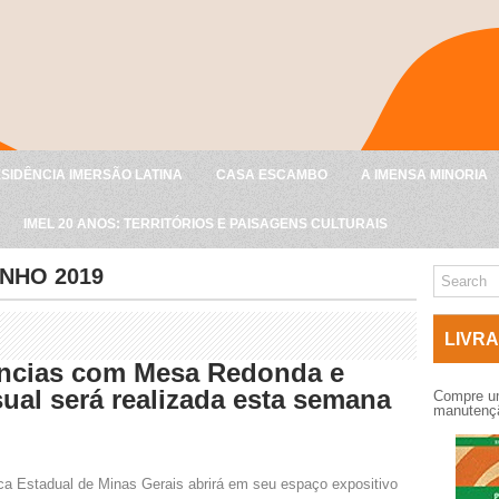
SIDÊNCIA IMERSÃO LATINA
CASA ESCAMBO
A IMENSA MINORIA
IMEL 20 ANOS: TERRITÓRIOS E PAISAGENS CULTURAIS
NHO 2019
LIVRA
ncias com Mesa Redonda e
sual será realizada esta semana
Compre um
manutençã
ica Estadual de Minas Gerais abrirá em seu espaço expositivo