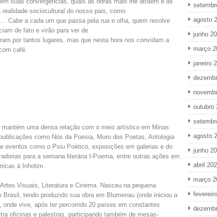
uem suas convergências, quais as obras mais lhe atraem e as
setembr
à realidade sociocultural do nosso pais, como
agosto 
 a cada um que passa pela rua e olha, quem resolve
ciam de fato e virão para ver de
junho 2
ram por tantos lugares, mas que nesta hora nos convidam a
março 2
 com café.
janeiro 
dezembr
novembr
outubro
setembr
SC) mantém uma densa relação com o meio artístico em Minas
agosto 
 publicações como Nós da Poesia, Muro dos Poetas, Antologia
e eventos como o Psiu Poético, exposições em galerias e do
junho 2
adorias para a semana literária I-Poema, entre outras ações em
abril 20
micas à Inhotim.
março 2
Artes Visuais, Literatura e Cinema. Nasceu na pequena
fevereir
o Brasil, tendo produzido sua obra em Blumenau (onde iniciou a
o, onde vive, após ter percorrido 20 países em constantes
dezembr
stra oficinas e palestras, participando também de mesas-