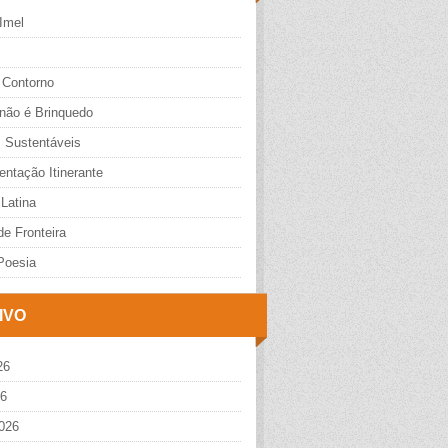
Imel
 Contorno
 não é Brinquedo
s Sustentáveis
ntação Itinerante
Latina
e Fronteira
Poesia
IVO
26
26
026