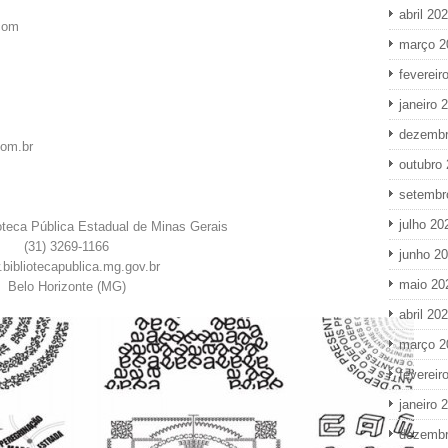
abril 20
.com
março 2
fevereir
janeiro 
dezembr
com.br
outubro
setembr
julho 20
ioteca Pública Estadual de Minas Gerais
(31) 3269-1166
junho 2
bibliotecapublica.mg.gov.br
maio 20
Belo Horizonte (MG)
abril 20
março 2
fevereir
janeiro 
dezembr