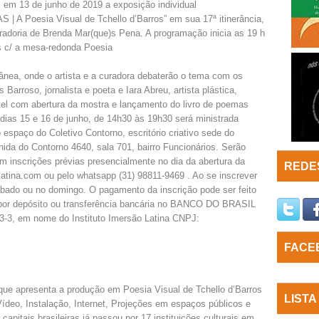
l em 13 de junho de 2019 a exposição individual
 A Poesia Visual de Tchello d’Barros” em sua 17ª itinerância,
adoria de Brenda Mar(que)s Pena. A programação inicia as 19 h
s c/ a mesa-redonda Poesia
nea, onde o artista e a curadora debaterão o tema com os
 Barroso, jornalista e poeta e Iara Abreu, artista plástica,
el com abertura da mostra e lançamento do livro de poemas
 dias 15 e 16 de junho, de 14h30 às 19h30 será ministrada
o espaço do Coletivo Contorno, escritório criativo sede do
enida do Contorno 4640, sala 701, bairro Funcionários. Serão
 inscrições prévias presencialmente no dia da abertura da
REDES
atina.com ou pelo whatsapp (31) 98811-9469 . Ao se inscrever
sábado ou no domingo. O pagamento da inscrição pode ser feito
 por depósito ou transferência bancária no BANCO DO BRASIL
3-3, em nome do Instituto Imersão Latina CNPJ:
FACE
 que apresenta a produção em Poesia Visual de Tchello d’Barros
LISTA
ídeo, Instalação, Internet, Projeções em espaços públicos e
 capitais brasileiras já passou por 17 instituições culturais em