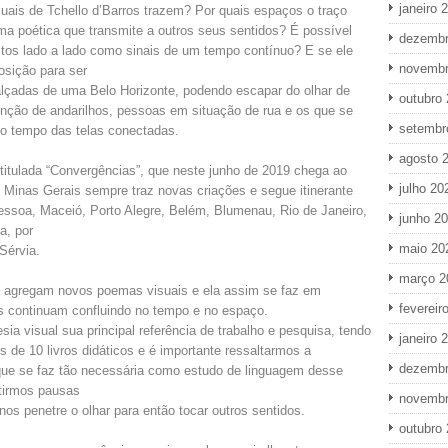
janeiro 
uais de Tchello d’Barros trazem? Por quais espaços o traço
ma poética que transmite a outros seus sentidos? É possível
dezembr
tos lado a lado como sinais de um tempo contínuo? E se ele
novembr
osição para ser
lçadas de uma Belo Horizonte, podendo escapar do olhar de
outubro
nção de andarilhos, pessoas em situação de rua e os que se
setembr
o tempo das telas conectadas.
agosto 
intitulada “Convergências”, que neste junho de 2019 chega ao
julho 20
 Minas Gerais sempre traz novas criações e segue itinerante
essoa, Maceió, Porto Alegre, Belém, Blumenau, Rio de Janeiro,
junho 2
a, por
maio 20
Sérvia.
março 2
 agregam novos poemas visuais e ela assim se faz em
fevereir
s continuam confluindo no tempo e no espaço.
sia visual sua principal referência de trabalho e pesquisa, tendo
janeiro 
s de 10 livros didáticos e é importante ressaltarmos a
dezembr
que se faz tão necessária como estudo de linguagem desse
tirmos pausas
novembr
os penetre o olhar para então tocar outros sentidos.
outubro