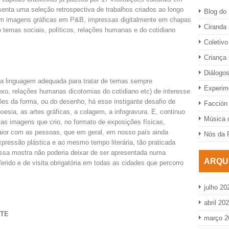
enta uma seleção retrospectiva de trabalhos criados ao longo
Blog do 
m imagens gráficas em P&B, impressas digitalmente em chapas
Ciranda
temas sociais, políticos, relações humanas e do cotidiano
Coletivo
Criança
Diálogo
ma linguagem adequada para tratar de temas sempre
Experime
exo, relações humanas dicotomias do cotidiano etc) de interesse
es da forma, ou do desenho, há esse instigante desafio de
Facción 
esia, as artes gráficas, a colagem, a infogravura. E, continuo
Música d
 as imagens que crio, no formato de exposições físicas,
aior com as pessoas, que em geral, em nosso país ainda
Nós da 
essão plástica e ao mesmo tempo literária, tão praticada
ssa mostra não poderia deixar de ser apresentada numa
ARQU
erido e de visita obrigatória em todas as cidades que percorro
julho 20
abril 20
NTE
março 2