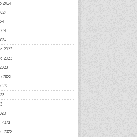
o 2024
2024
024
024
2024
o 2023
o 2023
 2023
o 2023
2023
023
23
023
o 2023
o 2022