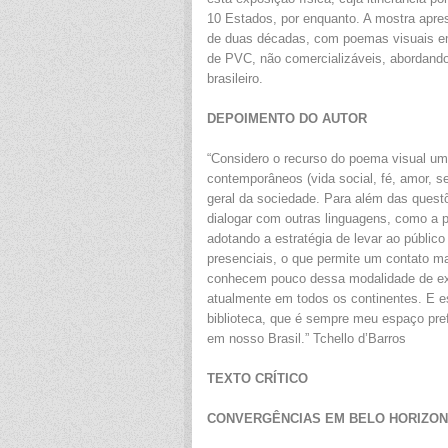
10 Estados, por enquanto. A mostra apres
de duas décadas, com poemas visuais e
de PVC, não comercializáveis, abordando 
brasileiro.
DEPOIMENTO DO AUTOR
“Considero o recurso do poema visual u
contemporâneos (vida social, fé, amor, s
geral da sociedade. Para além das questõ
dialogar com outras linguagens, como a po
adotando a estratégia de levar ao público
presenciais, o que permite um contato m
conhecem pouco dessa modalidade de expr
atualmente em todos os continentes. E e
biblioteca, que é sempre meu espaço pref
em nosso Brasil.” Tchello d’Barros
TEXTO CRÍTICO
CONVERGÊNCIAS EM BELO HORIZO