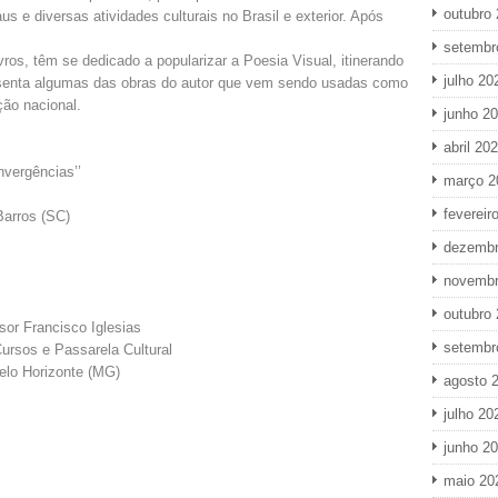
outubro
aus e diversas atividades culturais no Brasil e exterior. Após
setembr
vros, têm se dedicado a popularizar a Poesia Visual, itinerando
julho 20
senta algumas das obras do autor que vem sendo usadas como
ição nacional.
junho 2
abril 20
nvergências’’
março 2
fevereir
Barros (SC)
dezembr
novembr
outubro
sor Francisco Iglesias
setembr
ursos e Passarela Cultural
elo Horizonte (MG)
agosto 
julho 20
junho 2
maio 20