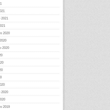
21
021
o 2021
2021
o 2020
 2020
o 2020
20
020
20
20
020
o 2020
2020
o 2019