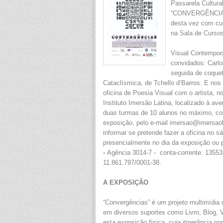
Passarela Cultura
“CONVERGÊNCIAS |
desta vez com cur
na Sala de Curso
Visual Contemporâ
convidados: Carlos
seguida de coquet
Cataclísmica, de Tchello d’Barros. E nos
oficina de Poesia Visual com o artista, n
Instituto Imersão Latina, localizado à av
duas turmas de 10 alunos no máximo, com
exposição, pelo e-mail imersao@imersaol
informar se pretende fazer a oficina no 
presencialmente no dia da exposição ou
-
Agência 3014-7 - conta-corrente: 13553
11.861.797/0001-38.
A EXPOSIÇÃO
“Convergências” é um projeto multimídia
em diversos suportes como Livro, Blog, V
esta exposição física, cuja itinerância por