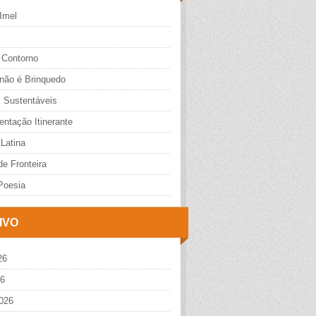
Imel
 Contorno
 não é Brinquedo
s Sustentáveis
ntação Itinerante
Latina
e Fronteira
Poesia
IVO
26
26
026