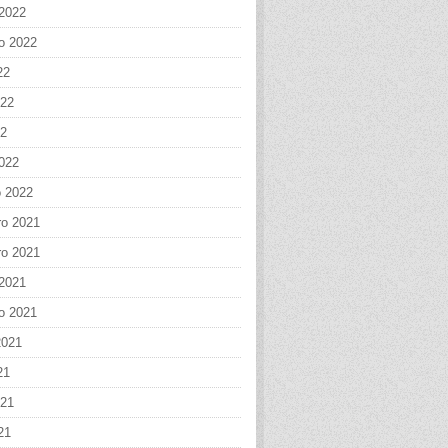
 2022
o 2022
22
022
22
022
o 2022
o 2021
o 2021
 2021
o 2021
2021
21
021
21