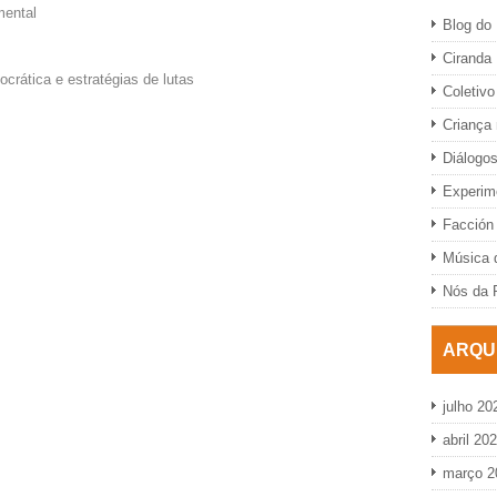
mental
Blog do 
Ciranda
crática e estratégias de lutas
Coletivo
Criança
Diálogo
Experime
Facción 
Música d
Nós da 
ARQU
julho 20
abril 20
março 2