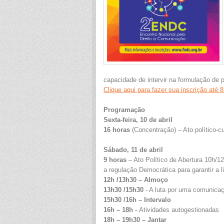
capacidade de intervir na formulação de p
Clique aqui para fazer sua inscrição até 8
Programação
Sexta-feira, 10 de abril
16 horas
(Concentração) – Ato político-c
Sábado, 11 de abril
9 horas
– Ato Político de Abertura 10h/12
a regulação Democrática para garantir a 
12h /13h30
– Almoço
13h30 /15h30
- A luta por uma comunica
15h30 /16h – Intervalo
16h – 18h -
Atividades autogestionadas
18h – 19h30 – Jantar