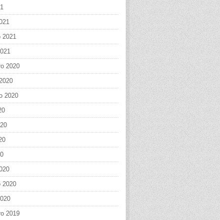
21
021
o 2021
2021
o 2020
 2020
o 2020
20
020
20
20
020
o 2020
2020
o 2019