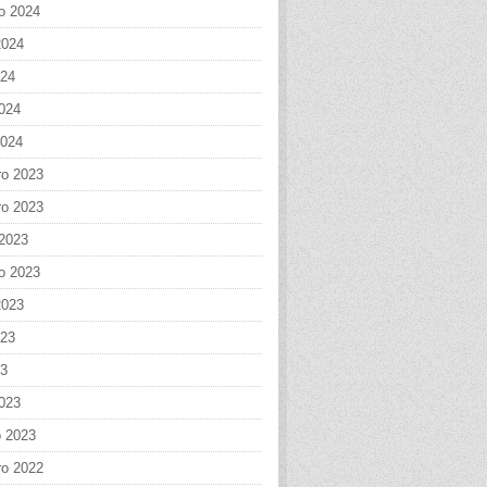
o 2024
2024
024
024
2024
o 2023
o 2023
 2023
o 2023
2023
023
23
023
o 2023
o 2022