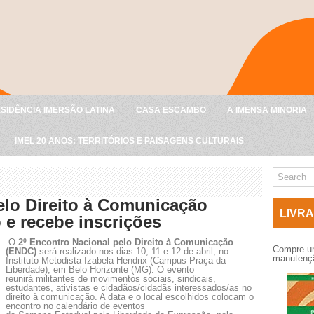
SIDÊNCIA IMERSÃO LATINA
CASA ESCAMBO
A IMENSA MINORIA
IMEL 20 ANOS: TERRITÓRIOS E PAISAGENS CULTURAIS
elo Direito à Comunicação
LIVRA
 e recebe inscrições
O
2º Encontro Nacional pelo Direito à Comunicação
Compre um
(ENDC)
será realizado nos dias 10, 11 e 12 de abril, no
manutençã
Instituto Metodista Izabela Hendrix (Campus Praça da
Liberdade), em Belo Horizonte (MG). O evento
reunirá militantes de movimentos sociais, sindicais,
estudantes, ativistas e cidadãos/cidadãs interessados/as no
direito à comunicação. A data e o local escolhidos colocam o
encontro no calendário de eventos