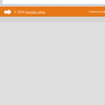
© 2026
Imersão Latina
.
Powered by
W