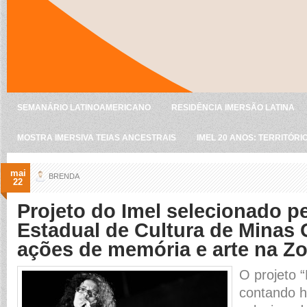
SEMANÁRIO LATINOAMERICANO
RESIDÊNCIA IMERSÃO LATINA
MOSTRA IMERSIVA TEIAS ANCESTRAIS
IMEL 20 ANOS: TERRITÓRI
mai
BRENDA
22
Projeto do Imel selecionado p
Estadual de Cultura de Minas G
ações de memória e arte na Z
O projeto 
contando hi