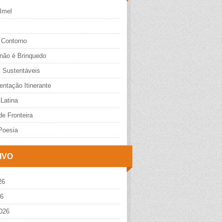
Imel
 Contorno
 não é Brinquedo
s Sustentáveis
ntação Itinerante
Latina
e Fronteira
Poesia
IVO
26
26
026