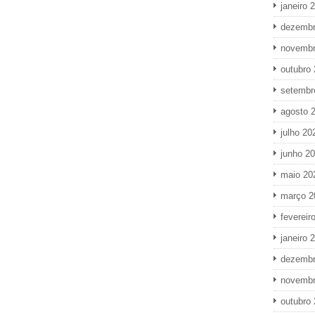
janeiro 
dezembr
novembr
outubro
setembr
agosto 
julho 20
junho 2
maio 20
março 2
fevereir
janeiro 
dezembr
novembr
outubro