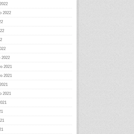
 2022
o 2022
22
022
22
022
o 2022
o 2021
o 2021
 2021
o 2021
2021
21
021
21