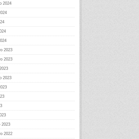
o 2024
2024
024
024
2024
o 2023
o 2023
 2023
o 2023
2023
023
23
023
o 2023
o 2022