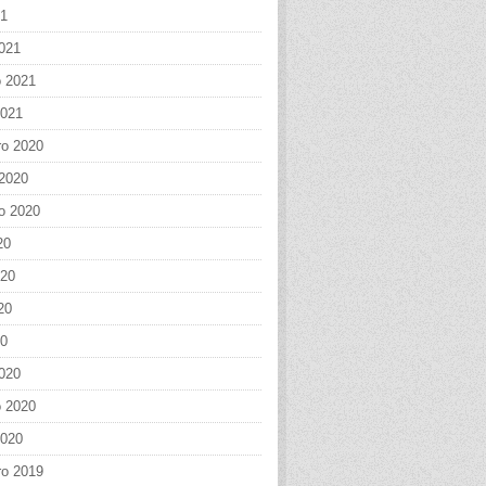
21
021
o 2021
2021
o 2020
 2020
o 2020
20
020
20
20
020
o 2020
2020
o 2019