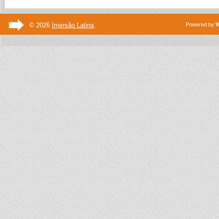
© 2026
Imersão Latina
.
Powered by
W