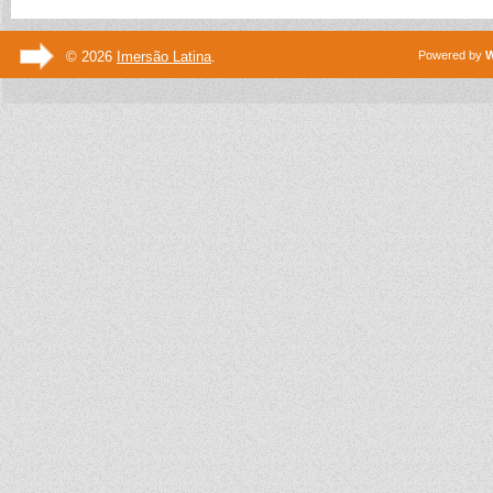
© 2026
Imersão Latina
.
Powered by
W