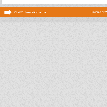
© 2026
Imersão Latina
.
Powered by
W