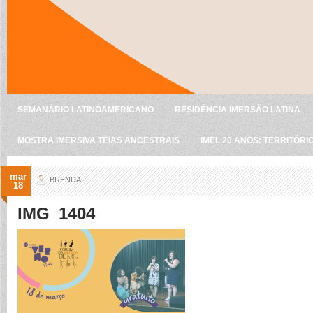
SEMANÁRIO LATINOAMERICANO
RESIDÊNCIA IMERSÃO LATINA
MOSTRA IMERSIVA TEIAS ANCESTRAIS
IMEL 20 ANOS: TERRITÓRI
mar
BRENDA
18
IMG_1404